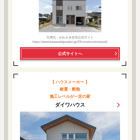
引用元：かわさき住宅公式サイト
https://www.kawasakijyutaku.jp/25constructionresult/
公式サイトへ
【 ハウスメーカー 】
耐震・断熱
施工レベルが一定の家
ダイワハウス